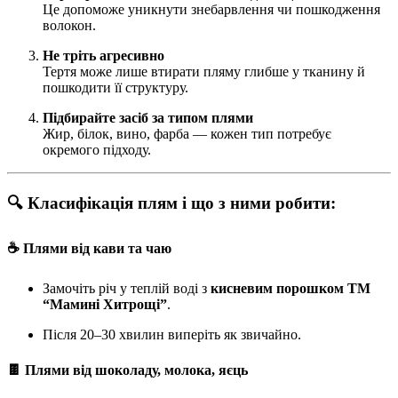
Це допоможе уникнути знебарвлення чи пошкодження
волокон.
Не тріть агресивно
Тертя може лише втирати пляму глибше у тканину й
пошкодити її структуру.
Підбирайте засіб за типом плями
Жир, білок, вино, фарба — кожен тип потребує
окремого підходу.
🔍 Класифікація плям і що з ними робити:
☕ Плями від кави та чаю
Замочіть річ у теплій воді з
кисневим порошком ТМ
“Мамині Хитрощі”
.
Після 20–30 хвилин виперіть як звичайно.
🍫 Плями від шоколаду, молока, яєць