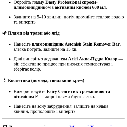
Обробіть пляму
Dasty Professional спреєм-
плямовивідником з активним киснем 600 мл
.
Залиште на 5–10 хвилин, потім промийте теплою водою
та виперіть.
🌱 Плями від трави або ягід
Нанесіть
плямовивідник Astonish Stain Remover Bar
,
злегка потріть, залиште на 15 хв.
Далі виперіть з додаванням
Ariel Аква-Пудра Колор
—
він ефективно працює при низьких температурах і
зберігає колір.
💄 Косметика (помада, тональний крем)
Використовуйте
Fairy Сенситив з ромашкою та
вітаміном Е
— жирні плями йдуть легко.
Нанесіть на зону забруднення, залиште на кілька
хвилин, прополощіть і виперіть.