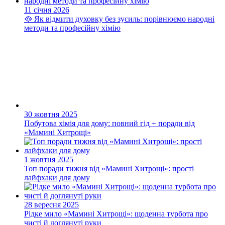
11 січня 2026
🥘 Як відмити духовку без зусиль: порівнюємо народні
методи та професійну хімію
30 жовтня 2025
Побутова хімія для дому: повний гід + поради від
«Мамині Хитрощі»
1 жовтня 2025
Топ поради тижня від «Мамині Хитрощі»: прості
лайфхаки для дому
28 вересня 2025
Рідке мило «Мамині Хитрощі»: щоденна турбота про
чисті й доглянуті руки