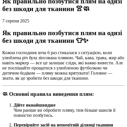
Як правильно позбутися плям на одязі
без шкоди для тканини 👚🧼
7 серпня 2025
Як правильно позбутися плям на одязі
без шкоди для тканини 👕✨
Кожна господиня хоча б раз стикалася з ситуацією, коли
улюблена річ була зіпсована плямою. Чай, кава, трава, жир або
навіть маркер — все це залишає сліди, які важко вивести. Але
не поспішайте прощатися з улюбленою футболкою чи
дитячим бодіком — пляму можна врятувати! Головне —
знати, як це зробити без шкоди для тканини.
🧼 Основні правила виведення плям:
Дійте якнайшвидше
Чим раніше ви обробите пляму, тим більше шансів її
повністю позбутись.
Перевіряйте засіб на непомітній ділянці тканини