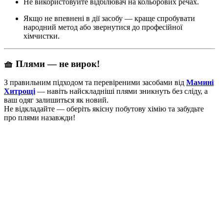
Не використовуйте відбілювач на кольорових речах.
Якщо не впевнені в дії засобу — краще спробувати
народний метод або звернутися до професійної
хімчистки.
🧺 Плями — не вирок!
З правильним підходом та перевіреними засобами від
Мамині
Хитрощі
— навіть найскладніші плями зникнуть без сліду, а
ваш одяг залишиться як новий.
Не відкладайте — оберіть якісну побутову хімію та забудьте
про плями назавжди!