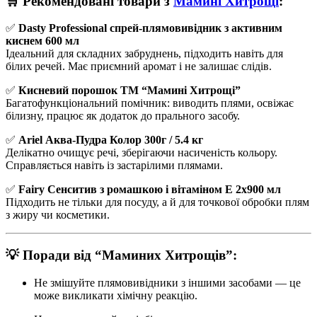
🛒 Рекомендовані товари з
Мамині Хитрощі
:
✅
Dasty Professional спрей-плямовивідник з активним
киснем 600 мл
Ідеальний для складних забруднень, підходить навіть для
білих речей. Має приємний аромат і не залишає слідів.
✅
Кисневий порошок ТМ “Мамині Хитрощі”
Багатофункціональний помічник: виводить плями, освіжає
білизну, працює як додаток до прального засобу.
✅
Ariel Аква-Пудра Колор 300г / 5.4 кг
Делікатно очищує речі, зберігаючи насиченість кольору.
Справляється навіть із застарілими плямами.
✅
Fairy Сенситив з ромашкою і вітаміном Е 2x900 мл
Підходить не тільки для посуду, а й для точкової обробки плям
з жиру чи косметики.
💡 Поради від “Маминих Хитрощів”:
Не змішуйте плямовивідники з іншими засобами — це
може викликати хімічну реакцію.