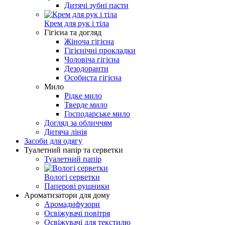
Дитячі зубні пасти
Крем для рук і тіла
Гігієна та догляд
Жіноча гігієна
Гігієнічні прокладки
Чоловіча гігієна
Дезодоранти
Особиста гігієна
Мило
Рідке мило
Тверде мило
Господарське мило
Догляд за обличчям
Дитяча лінія
Засоби для одягу
Туалетний папір та серветки
Туалетний папір
Вологі серветки
Паперові рушники
Ароматизатори для дому
Аромадифузори
Освіжувачі повітря
Освіжувачі для текстилю