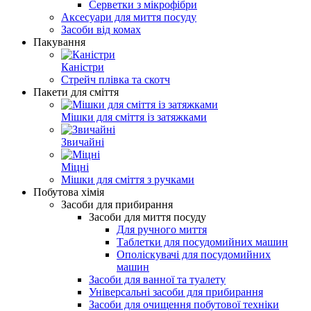
Серветки з мікрофібри
Аксесуари для миття посуду
Засоби від комах
Пакування
Каністри
Стрейч плівка та скотч
Пакети для сміття
Мішки для сміття із затяжками
Звичайні
Міцні
Мішки для сміття з ручками
Побутова хімія
Засоби для прибирання
Засоби для миття посуду
Для ручного миття
Таблетки для посудомийних машин
Ополіскувачі для посудомийних
машин
Засоби для ванної та туалету
Універсальні засоби для прибирання
Засоби для очищення побутової техніки