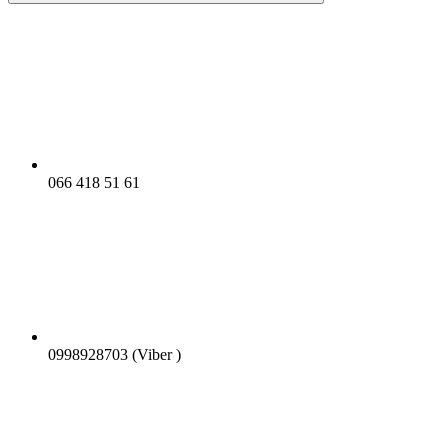
066 418 51 61
0998928703 (Viber )