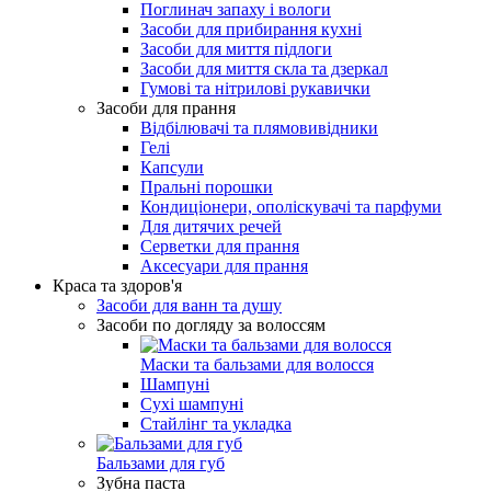
Поглинач запаху і вологи
Засоби для прибирання кухні
Засоби для миття підлоги
Засоби для миття скла та дзеркал
Гумові та нітрилові рукавички
Засоби для прання
Відбілювачі та плямовивідники
Гелі
Капсули
Пральні порошки
Кондиціонери, ополіскувачі та парфуми
Для дитячих речей
Серветки для прання
Аксесуари для прання
Краса та здоров'я
Засоби для ванн та душу
Засоби по догляду за волоссям
Маски та бальзами для волосся
Шампуні
Сухі шампуні
Стайлінг та укладка
Бальзами для губ
Зубна паста