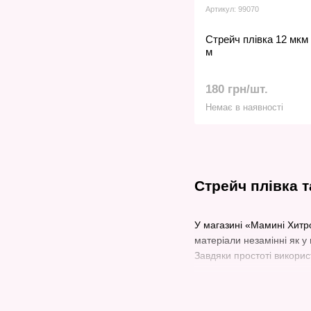
Артикул: 99070
Стрейч плівка 12 мкм ×
м
180 грн/шт.
Немає в наявності
Стрейч плівка 
У магазині «Мамині Хитро
матеріали незамінні як у
Завдяки простоті викорис
Особливості та пере