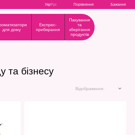
Порівняння
Укр
Рус
Бажання
Пакування
роматизатори
Експрес-
та
для дому
прибирання
зберігання
продуктів
у та бізнесу
Відображення: