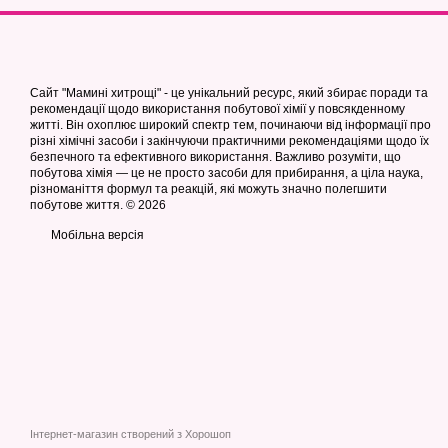
Стрейч плівка — це еласт
використовується для пак
Основні переваги стрейч 
Надійна фіксація вант
Сайт "Мамині хитрощі" - це унікальний ресурс, який збирає поради та
рекомендації щодо використання побутової хімії у повсякденному
Захист від зовнішніх 
житті. Він охоплює широкий спектр тем, починаючи від інформації про
різні хімічні засоби і закінчуючи практичними рекомендаціями щодо їх
Економна витрата. На
безпечного та ефективного використання. Важливо розуміти, що
побутова хімія — це не просто засоби для прибирання, а ціла наука,
Прозорість або непро
різноманіття формул та реакцій, які можуть значно полегшити
побутове життя. © 2026
Екологічність і безпе
Мобільна версія
У нашому асортименті пре
Ручна прозора — опти
Чорна стрейч плівка —
Плівка різної товщини
Купити стрейч плівку в У
Переваги пакувальн
Інтернет-магазин створений з Хорошоп
Другим незамінним матері