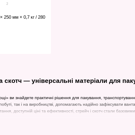
2
 250 мм × 0,7 кг / 280
та скотч — універсальні матеріали для па
щі» ви знайдете практичні рішення для пакування, транспортування
 побуті, так і на виробництві, допомагають надійно зафіксувати вант
тання, доступній ціні та ефективності, стрейч і скотч стали базови
ваги стрейч плівки