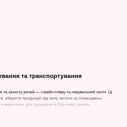
кування та транспортування
 та захисту речей — стрейч плівку та пакувальний скотч. Ці
аж, уберегти продукцію від пилу, вологи чи пошкоджень.
ми елементами для пакування в будь-яких умовах.