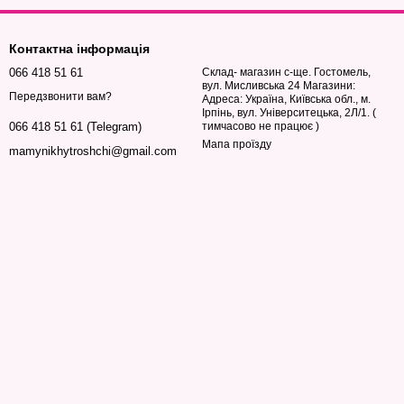
бгортає предмети та забезпечує їх фіксацію. Вона
й.
Контактна інформація
066 418 51 61
Склад- магазин с-ще. Гостомель,
я, не дозволяючи їм зміщуватися.
вул. Мисливська 24 Магазини:
Передзвонити вам?
Адреса: Україна, Київська обл., м.
япин.
Ірпінь, вул. Університецька, 2Л/1. (
тимчасово не працює )
066 418 51 61 (Telegram)
ати матеріалу.
Мапа проїзду
mamynikhytroshchi@gmail.com
 його, що зручно для комерційних перевезень.
ям і довкіллю.
ових речей.
зберігання.
ідібрати варіант, який найкраще підійде саме для ваших потреб.
у з акриловим або каучуковим клеєм. Він підходить для