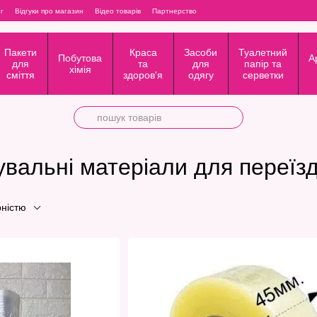
г
Відгуки про магазин
Відео товарів
Партнерство
Пакети
Краса
Засоби
Туалетний
Побутова
А
для
та
для
папір та
хімія
сміття
здоров'я
одягу
серветки
увальні матеріали для переїзд
рністю