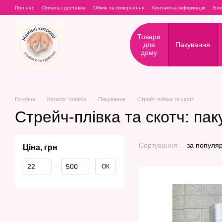
Перейти до основного контенту
Про нас
Оплата і доставка
Обмін та повернення
Контактна інформація
Бло
Товари
для
Пакування
дому
Головна
Каталог товарів
Пакування
Стрейч плівка та скотч
Стрейч-плівка та скотч: пак
Сортування:
за популя
Ціна, грн
Від Ціна, грн
До Ціна, грн
ОК