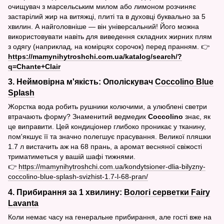
очищувач з марсельським милом або лимоном розчиняє
застарілий жир на витяжці, плиті та в духовці буквально за 5
хвилин. А найголовніше — він універсальний! Його можна
використовувати навіть для виведення складних жирних плям
з одягу (наприклад, на комірцях сорочок) перед пранням. 👉
https://mamynihytroshchi.com.ua/katalog/search/?
q=Chante+Clair
3. Неймовірна м'якість: Ополіскувач
Coccolino Blue
Splash
Жорстка вода робить рушники колючими, а улюблені светри
втрачають форму? Знаменитий ведмедик
Coccolino
знає, як
це виправити. Цей кондиціонер глибоко проникає у тканину,
пом'якшує її та значно полегшує прасування. Великої пляшки
1.7 л вистачить аж на 68 прань, а аромат весняної свіжості
триматиметься у вашій шафі тижнями.
👉
https://mamynihytroshchi.com.ua/kondytsioner-dlia-bilyzny-
coccolino-blue-splash-svizhist-1.7-l-68-pran/
4. Прибирання за 1 хвилину:
Вологі серветки Fairy
Lavanta
Коли немає часу на генеральне прибирання, але гості вже на