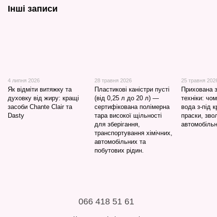
Інші записи
4 липня 2026
28 травня 2026
25 травня 202
Як відміти витяжку та
Пластикові каністри пусті
Прихована 
духовку від жиру: кращі
(від 0,25 л до 20 л) —
техніки: чо
засоби Chante Clair та
сертифікована полімерна
вода з-під 
Dasty
тара високої щільності
праски, зво
для зберігання,
автомобільн
транспортування хімічних,
автомобільних та
побутових рідин.
066 418 51 61