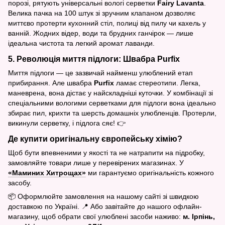
порозі, рятують універсальні вологі серветки
Fairy Lavanta
.
Велика пачка на 100 штук зі зручним клапаном дозволяє
миттєво протерти кухонний стіл, полиці від пилу чи кахель у
ванній. Жодних відер, води та брудних ганчірок — лише
ідеальна чистота та легкий аромат лаванди.
5. Революція миття підлоги: Швабра Purfix
Миття підлоги — це зазвичай найменш улюблений етап
прибирання. Але швабра
Purfix
ламає стереотипи. Легка,
маневрена, вона дістає у найскладніші куточки. У комбінації зі
спеціальними вологими серветками для підлоги вона ідеально
збирає пил, крихти та шерсть домашніх улюбленців. Протерли,
викинули серветку, і підлога сяє! 👉
Де купити оригінальну європейську хімію?
Щоб бути впевненими у якості та не натрапити на підробку,
замовляйте товари лише у перевірених магазинах. У
«Маминих Хитрощах»
ми гарантуємо оригінальність кожного
засобу.
📦 Оформлюйте замовлення на нашому сайті зі швидкою
доставкою по Україні. 📍 Або завітайте до нашого офлайн-
магазину, щоб обрати свої улюблені засоби наживо:
м. Ірпінь,