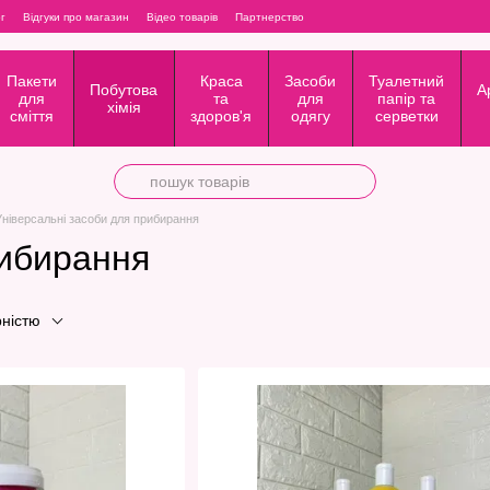
г
Відгуки про магазин
Відео товарів
Партнерство
Пакети
Краса
Засоби
Туалетний
Побутова
А
для
та
для
папір та
хімія
сміття
здоров'я
одягу
серветки
Універсальні засоби для прибирання
рибирання
рністю