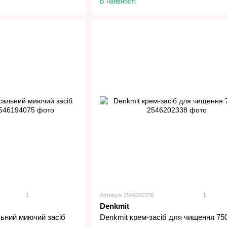
В наявності
1
1
Артикул: 2546202338
Denkmit
льний миючий засіб
Denkmit крем-засіб для чищення 75