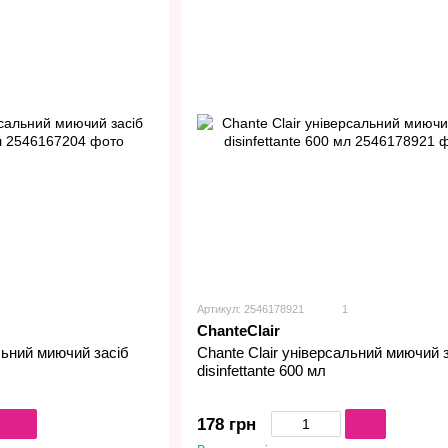
Артикул: 2546178921
1
ChanteClair
льний миючий засіб
Сhante Сlair універсальний миючий 
disinfettante 600 мл
178 грн