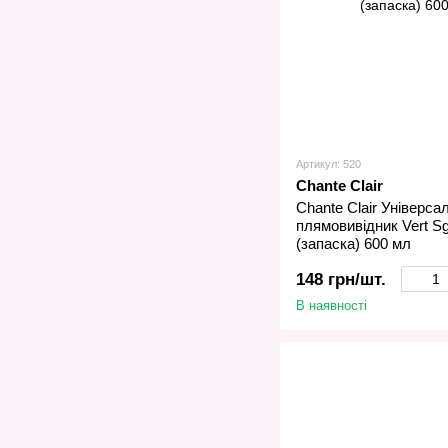
Артикул: 520
Chante Clair
Chante Сlair Універс
плямовивідник Vert S
(запаска) 600 мл
148 грн/шт.
В наявності