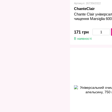
Артикул: 2673563322
ChanteClair
Chante Clair універса
чищення Marsiglia 60
171 грн
В наявності