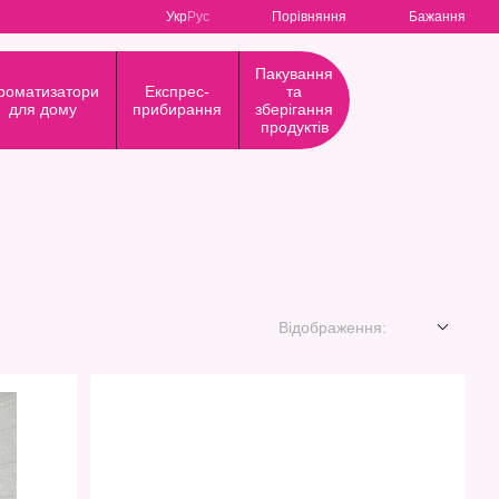
Порівняння
Укр
Рус
Бажання
Пакування
роматизатори
Експрес-
та
для дому
прибирання
зберігання
продуктів
Відображення: