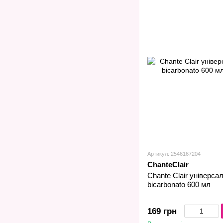
Артикул: 2546167204
ChanteClair
Сhante Сlair універса
bicarbonato 600 мл
169 грн