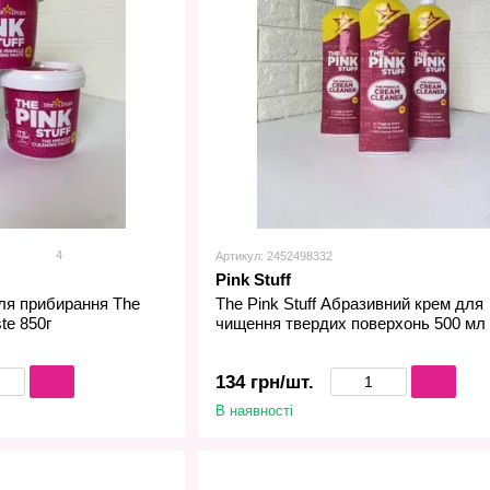
4
Артикул: 2452498332
Pink Stuff
ля прибирання The
The Pink Stuff Абразивний крем для
ste 850г
чищення твердих поверхонь 500 мл
134 грн/шт.
В наявності