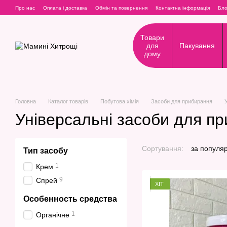
Перейти до основного контенту
Про нас
Оплата і доставка
Обмін та повернення
Контактна інформація
Бло
Товари
для
Пакування
дому
Головна
Каталог товарів
Побутова хімія
Засоби для прибирання
Універсальні засоби для п
Сортування:
за популя
Тип засобу
1
Крем
9
Спрей
ХІТ
Особенность средства
1
Органічне