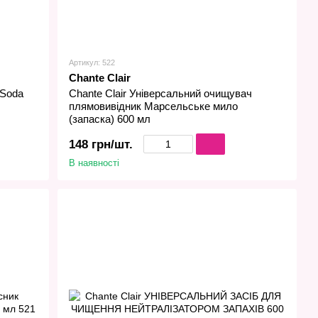
Артикул: 522
Chante Clair
+Soda
Chante Сlair Універсальний очищувач
плямовивідник Марсельське мило
(запаска) 600 мл
148 грн/шт.
В наявності