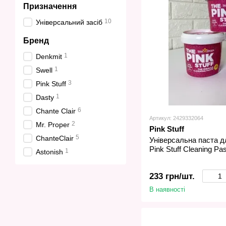
Призначення
10
Універсальний засіб
Бренд
1
Denkmit
1
Swell
3
Pink Stuff
1
Dasty
6
Chante Clair
Артикул: 2429332064
2
Mr. Proper
Pink Stuff
5
ChanteClair
Універсальна паста д
Pink Stuff Cleaning Pa
1
Astonish
233 грн/шт.
В наявності