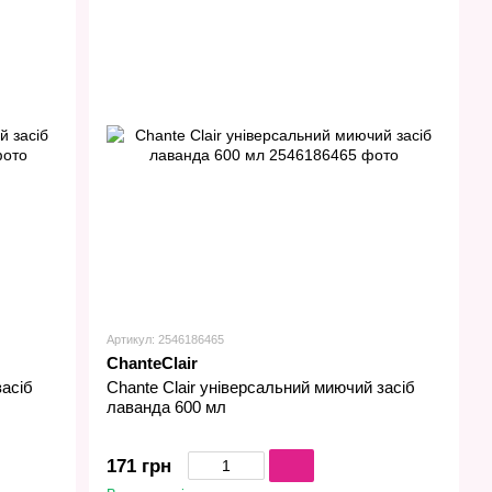
Артикул: 2546186465
ChanteClair
Сhante Сlair універсальний миючий засіб
засіб
лаванда 600 мл
171 грн