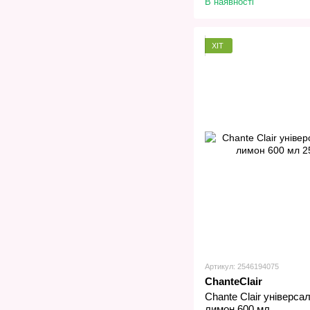
В наявності
ХІТ
Артикул: 2546194075
ChanteClair
Сhante Сlair універса
лимон 600 мл