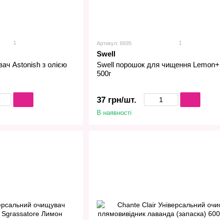
1
1
Артикул: 6695
Swell
ач Astonish з олією
Swell порошок для чищення Lemon
500г
37 грн/шт.
В наявності