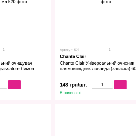
1
1
Артикул: 521
Chante Clair
альний очищувач
Chante Сlair Універсальний очисник
grassatore Лимон
плямовивідник лаванда (запаска) 6
148 грн/шт.
В наявності