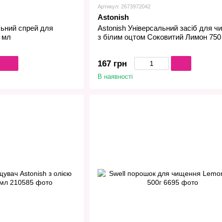
Артикул: 2673972042
Astonish
льний спрей для
Astonish Універсальний засіб для ч
0 мл
з білим оцтом Соковитий Лимон 750
167 грн
В наявності