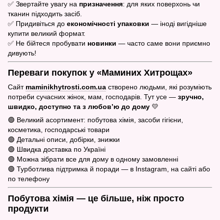
✅ Звертайте увагу на
призначення
: для яких поверхонь чи
тканин підходить засіб.
✅ Придивіться до
економічності упаковки
— іноді вигідніше
купити великий формат.
✅ Не бійтеся пробувати
новинки
— часто саме вони приємно
дивують!
Переваги покупок у «Маминих Хитрощах»
Сайт
maminikhytrosti.com.ua
створено людьми, які розуміють
потреби сучасних жінок, мам, господарів. Тут усе —
зручно,
швидко, доступно та з любов’ю до дому
💛
🟢 Великий асортимент: побутова хімія, засоби гігієни,
косметика, господарські товари
🟢 Детальні описи, добірки, знижки
🟢 Швидка доставка по Україні
🟢 Можна зібрати все для дому в одному замовленні
🟢 Турботлива підтримка й поради — в Instagram, на сайті або
по телефону
Побутова хімія — це більше, ніж просто
продукти