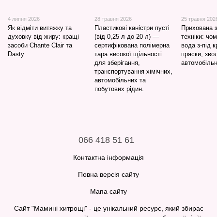
4 липня 2026
28 травня 2026
25 травня 202
Як відміти витяжку та
Пластикові каністри пусті
Прихована 
духовку від жиру: кращі
(від 0,25 л до 20 л) —
техніки: чо
засоби Chante Clair та
сертифікована полімерна
вода з-під 
Dasty
тара високої щільності
праски, зво
для зберігання,
автомобільн
транспортування хімічних,
автомобільних та
побутових рідин.
066 418 51 61
Контактна інформація
Повна версія сайту
Мапа сайту
Сайт "Мамині хитрощі" - це унікальний ресурс, який збирає