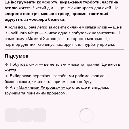
Це
інструменти комфорту
,
вираження турботи
,
частина
стилю життя
. Чистий дім — це не лише краса для очей. Це
здорове повітря
,
менше стресу
,
приємні тактильні
відчуття
,
атмосфера безпеки
.
А коли всі ці речі легко замовити онлайн у кілька кліків — ще й
із надійного місця — зникає одне з побутових навантажень. І
саме тому «Мамині Хитрощі» — не просто магазин. Це
партнер для тих, хто цінує час, зручність і турботу про дім.
Підсумок
🔸 Побутова хімія — це не тільки мийка та прання. Це
якість
життя
.
🔸 Вибираючи перевірені засоби, ми робимо крок до
безпечнішого, чистішого і приємнішого побуту.
🔸 А з
«Маминими Хитрощами»
це стає ще й вигідним,
зручним та приємним процесом.