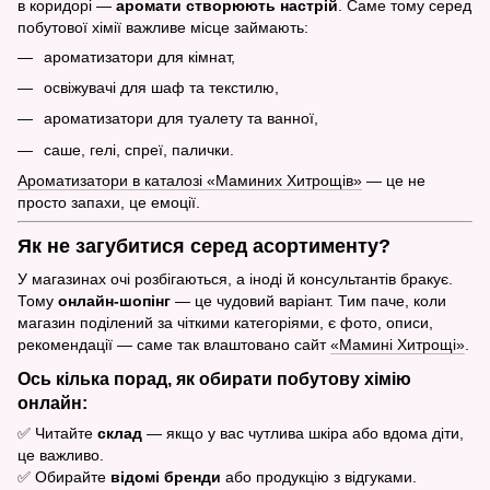
в коридорі —
аромати створюють настрій
. Саме тому серед
побутової хімії важливе місце займають:
ароматизатори для кімнат,
освіжувачі для шаф та текстилю,
ароматизатори для туалету та ванної,
саше, гелі, спреї, палички.
Ароматизатори в каталозі «Маминих Хитрощів»
— це не
просто запахи, це емоції.
Як не загубитися серед асортименту?
У магазинах очі розбігаються, а іноді й консультантів бракує.
Тому
онлайн-шопінг
— це чудовий варіант. Тим паче, коли
магазин поділений за чіткими категоріями, є фото, описи,
рекомендації — саме так влаштовано сайт
«Мамині Хитрощі»
.
Ось кілька порад, як обирати побутову хімію
онлайн:
✅ Читайте
склад
— якщо у вас чутлива шкіра або вдома діти,
це важливо.
✅ Обирайте
відомі бренди
або продукцію з відгуками.