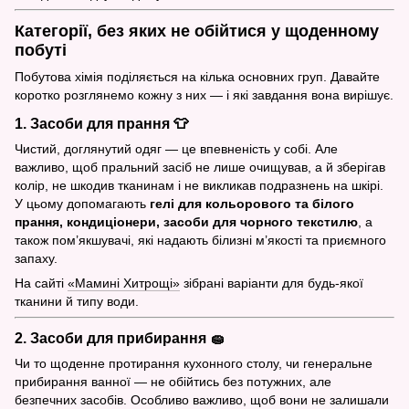
Категорії, без яких не обійтися у щоденному
побуті
Побутова хімія поділяється на кілька основних груп. Давайте
коротко розглянемо кожну з них — і які завдання вона вирішує.
1. Засоби для прання 👕
Чистий, доглянутий одяг — це впевненість у собі. Але
важливо, щоб пральний засіб не лише очищував, а й зберігав
колір, не шкодив тканинам і не викликав подразнень на шкірі.
У цьому допомагають
гелі для кольорового та білого
прання, кондиціонери, засоби для чорного текстилю
, а
також пом’якшувачі, які надають білизні м’якості та приємного
запаху.
На сайті
«Мамині Хитрощі»
зібрані варіанти для будь-якої
тканини й типу води.
2. Засоби для прибирання 🧽
Чи то щоденне протирання кухонного столу, чи генеральне
прибирання ванної — не обійтись без потужних, але
безпечних засобів. Особливо важливо, щоб вони не залишали