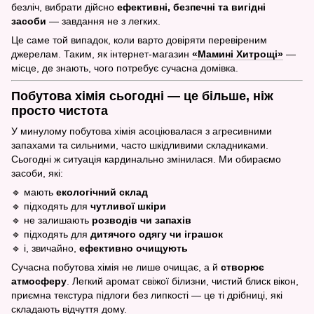
безліч, вибрати дійсно
ефективні, безпечні та вигідні
засоби
— завдання не з легких.
Це саме той випадок, коли варто довіряти перевіреним
джерелам. Таким, як інтернет-магазин
«Мамині Хитрощі»
—
місце, де знають, чого потребує сучасна домівка.
Побутова хімія сьогодні — це більше, ніж
просто чистота
У минулому побутова хімія асоціювалася з агресивними
запахами та сильними, часто шкідливими складниками.
Сьогодні ж ситуація кардинально змінилася. Ми обираємо
засоби, які:
🔹 мають
екологічний склад
🔹 підходять для
чутливої шкіри
🔹 не залишають
розводів чи запахів
🔹 підходять для
дитячого одягу чи іграшок
🔹 і, звичайно,
ефективно очищують
Сучасна побутова хімія не лише очищає, а й
створює
атмосферу
. Легкий аромат свіжої білизни, чистий блиск вікон,
приємна текстура підлоги без липкості — це ті дрібниці, які
складають відчуття дому.