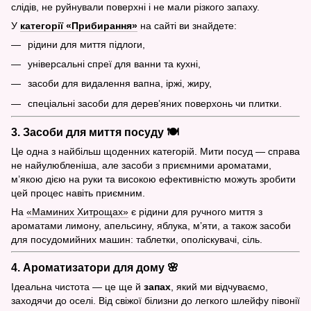
слідів, не руйнували поверхні і не мали різкого запаху.
У
категорії «Прибирання»
на сайті ви знайдете:
рідини для миття підлоги,
універсальні спреї для ванни та кухні,
засоби для видалення вапна, іржі, жиру,
спеціальні засоби для дерев’яних поверхонь чи плитки.
3. Засоби для миття посуду 🍽️
Це одна з найбільш щоденних категорій. Мити посуд — справа
не найулюбленіша, але засоби з приємними ароматами,
м’якою дією на руки та високою ефективністю можуть зробити
цей процес навіть приємним.
На
«Маминих Хитрощах»
є рідини для ручного миття з
ароматами лимону, апельсину, яблука, м’яти, а також засоби
для посудомийних машин: таблетки, ополіскувачі, сіль.
4. Ароматизатори для дому 🌸
Ідеальна чистота — це ще й
запах
, який ми відчуваємо,
заходячи до оселі. Від свіжої білизни до легкого шлейфу півонії