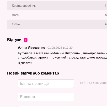
Країна виробник
І
Вага
6
Об'єм
6
Відгуки
1
Аліна Ярошенко
01.08.2026 в 17:30
Купувала в магазині «Мамині Хитрощі» , знежирювальний
сподобався, аромат приємний та результат дуже пораду
Відповісти
Новий відгук або коментар
Увійти за допомого