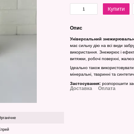
Купити
Опис
Універсальний знежирювальни
має сильну дію на всі види забр
використання. Знежирює і ефекти
витяжки, робочі поверхні, жалюзі
Ідеально також використовувати
мінеральні, тваринні та синтетич
Застосування:
розпорошити засі
Доставка
Оплата
рганічне
Спрей