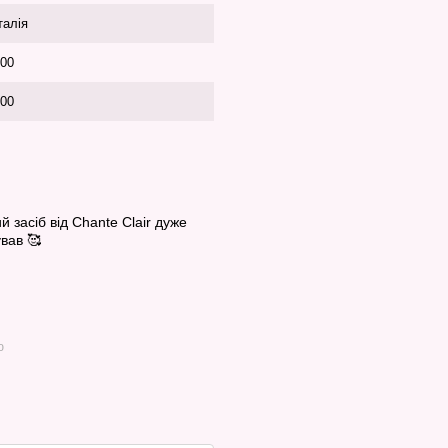
талія
00
00
 засіб від Сhante Сlair дуже
вав 🥰
ю