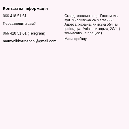
Контактна інформація
066 418 51 61
Склад- магазин с-ще. Гостомель,
вул. Мисливська 24 Магазини:
Передзвонити вам?
Адреса: Україна, Київська обл., м.
Ірпінь, вул. Університецька, 2Л/1. (
тимчасово не працює )
066 418 51 61 (Telegram)
Мапа проїзду
mamynikhytroshchi@gmail.com