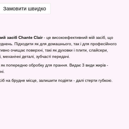
Замовити швидко
й засіб Chante Clair
- це високоефективний мій засіб, що
уднень. Підходити як для домашнього, так і для професійного
вно очищає поверхні, такі як духовки і плити, слайсери,
, механічні деталі, зубчасті передачі.
 як попередню обробку для прання. Видає 3 види жирів -
ні.
б на брудне місце, залишити подіяти - далі стерти губкою.