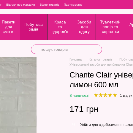
г
Відгуки про магазин
Відео товарів
Партнерство
Пакети
Краса
Засоби
Туалетний
Побутова
А
для
та
для
папір та
хімія
сміття
здоров'я
одягу
серветки
Головна
Каталог товарів
Побутова
Універсальні засоби для прибирання Chan
Сhante Сlair уні
лимон 600 мл
В наявності
1 відгук
171 грн
Увійти
для відображення накоп
%