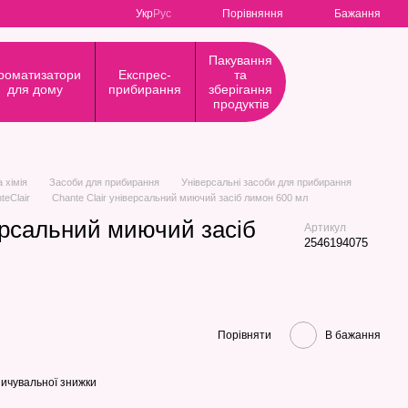
Порівняння
Укр
Рус
Бажання
Пакування
роматизатори
Експрес-
та
для дому
прибирання
зберігання
продуктів
 хімія
Засоби для прибирання
Універсальні засоби для прибирання
teClair
Сhante Сlair універсальний миючий засіб лимон 600 мл
версальний миючий засіб
Артикул
2546194075
Порівняти
В бажання
ичувальної знижки