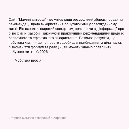
Сайт "Мамині хитрощі" - це унікальний ресурс, який збирає поради та
рекомендації щодо використання побутової хімії у повсякденному
житті. Він охоплює широкий спектр тем, починаючи від інформації про
різні хімічні засоби і закінчуючи практичними рекомендаціями щодо їх
безпечного та ефективного використання. Важливо розуміти, що
побутова хімія — це не просто засоби для прибирання, а ціла наука,
різноманіття формул та реакцій, які можуть значно полегшити
побутове життя. © 2026
Мобільна версія
Інтернет-магазин створений з Хорошоп