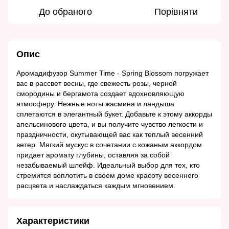
До обраного
Порівняти
Опис
Аромадифузор Summer Time - Spring Blossom погружает
вас в рассвет весны, где свежесть розы, черной
смородины и бергамота создает вдохновляющую
атмосферу. Нежные ноты жасмина и ландыша
сплетаются в элегантный букет. Добавьте к этому аккорды
апельсинового цвета, и вы получите чувство легкости и
праздничности, окутывающей вас как теплый весенний
ветер. Мягкий мускус в сочетании с кожаным аккордом
придает аромату глубины, оставляя за собой
незабываемый шлейф. Идеальный выбор для тех, кто
стремится воплотить в своем доме красоту весеннего
расцвета и наслаждаться каждым мгновением.
Характеристики