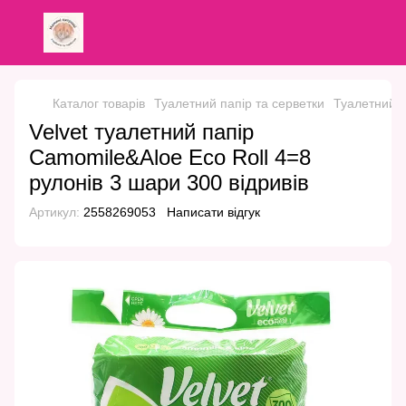
Каталог товарів
Туалетний папір та серветки
Туалетний п
Velvet туалетний папір
Camomile&Aloe Eco Roll 4=8
рулонів 3 шари 300 відривів
Артикул:
2558269053
Написати відгук