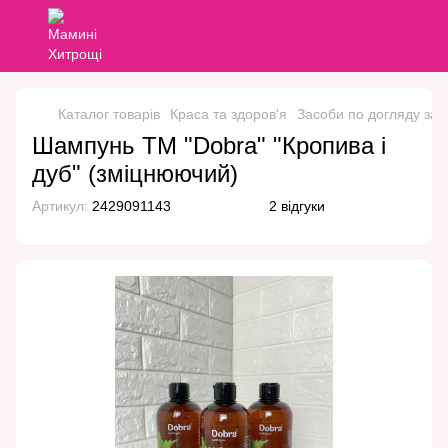
Каталог товарів
Краса та здоров'я
Засоби по догляду за 
Шампунь ТМ "Dobra" "Кропива і
дуб" (зміцнюючий)
Артикул:
2429091143
2 відгуки