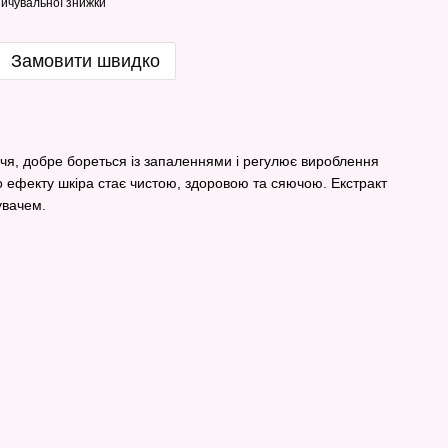
ичувальної знижки
Замовити швидко
чя, добре бореться із запаленнями і регулює вироблення
го ефекту шкіра стає чистою, здоровою та сяючою. Екстракт
увачем.