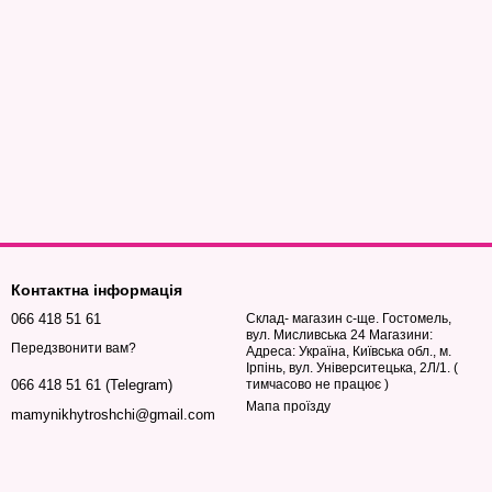
Контактна інформація
066 418 51 61
Склад- магазин с-ще. Гостомель,
вул. Мисливська 24 Магазини:
Передзвонити вам?
Адреса: Україна, Київська обл., м.
Ірпінь, вул. Університецька, 2Л/1. (
тимчасово не працює )
066 418 51 61 (Telegram)
Мапа проїзду
mamynikhytroshchi@gmail.com