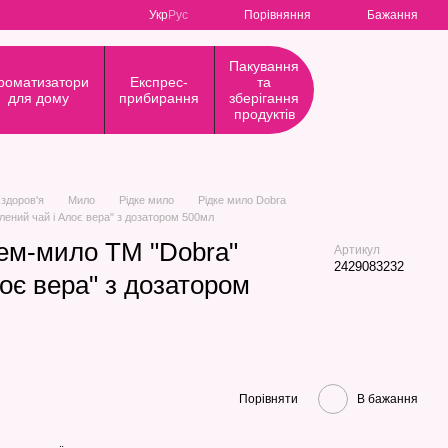
Порівняння
Укр
Рус
Бажання
Пакування
роматизатори
Експрес-
та
для дому
прибирання
зберігання
продуктів
 здоров'я
Мило
Рідке мило
Рідке мило Dobra
лений чай і Алоє вера" з дозатором 500мл
рем-мило ТМ "Dobra"
Артикул
2429083232
оє вера" з дозатором
Порівняти
В бажання