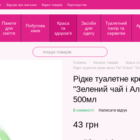
г
Відгуки про магазин
Відео товарів
Партнерство
Пакети
Краса
Засоби
Туалетний
Побутова
А
для
та
для
папір та
хімія
сміття
здоров'я
одягу
серветки
Головна
Каталог товарів
Краса та
Рідке туалетне крем-мило ТМ "Dobra" "Зе
Рідке туалетне к
"Зелений чай і Ал
500мл
В наявності
Написати відгук
43 грн