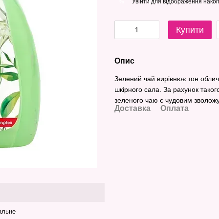
Увійти
для відображення накоп
%
Купити
Опис
Зелений чай вирівнює тон облич
шкірного сала. За рахунок тако
зеленого чаю є чудовим зволож
Доставка
Оплата
альне