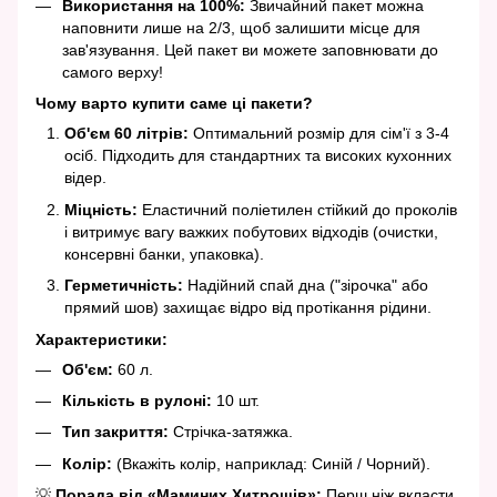
Використання на 100%:
Звичайний пакет можна
наповнити лише на 2/3, щоб залишити місце для
зав'язування. Цей пакет ви можете заповнювати до
самого верху!
Чому варто купити саме ці пакети?
Об'єм 60 літрів:
Оптимальний розмір для сім'ї з 3-4
осіб. Підходить для стандартних та високих кухонних
відер.
Міцність:
Еластичний поліетилен стійкий до проколів
і витримує вагу важких побутових відходів (очистки,
консервні банки, упаковка).
Герметичність:
Надійний спай дна ("зірочка" або
прямий шов) захищає відро від протікання рідини.
Характеристики:
Об'єм:
60 л.
Кількість в рулоні:
10 шт.
Тип закриття:
Стрічка-затяжка.
Колір:
(Вкажіть колір, наприклад: Синій / Чорний).
💡
Порада від «Маминих Хитрощів»:
Перш ніж вкласти