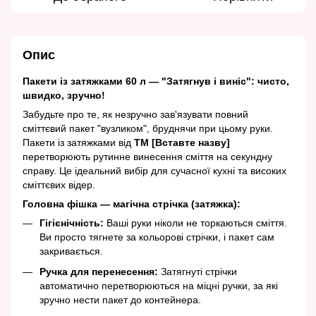
Опис
Пакети із затяжками 60 л — "Затягнув і виніс": чисто,
швидко, зручно!
Забудьте про те, як незручно зав'язувати повний
сміттєвий пакет "вузликом", бруднячи при цьому руки.
Пакети із затяжками від
ТМ [Вставте назву]
перетворюють рутинне винесення сміття на секундну
справу. Це ідеальний вибір для сучасної кухні та високих
сміттєвих відер.
Головна фішка — магічна стрічка (затяжка):
Гігієнічність:
Ваші руки ніколи не торкаються сміття.
Ви просто тягнете за кольорові стрічки, і пакет сам
закривається.
Ручка для перенесення:
Затягнуті стрічки
автоматично перетворюються на міцні ручки, за які
зручно нести пакет до контейнера.