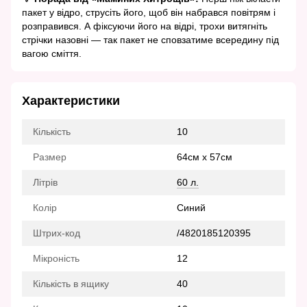
пакет у відро, струсіть його, щоб він набрався повітрям і
розправився. А фіксуючи його на відрі, трохи витягніть
стрічки назовні — так пакет не сповзатиме всередину під
вагою сміття.
Характеристики
Кількість
10
Размер
64см х 57см
Літрів
60 л.
Колір
Синий
Штрих-код
/4820185120395
Мікроність
12
Кількість в ящику
40