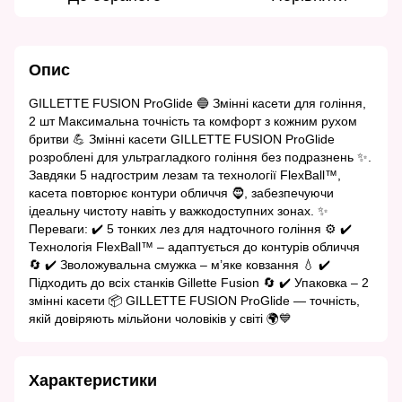
Опис
GILLETTE FUSION ProGlide 🔵 Змінні касети для гоління,
2 шт Максимальна точність та комфорт з кожним рухом
бритви 💪 Змінні касети GILLETTE FUSION ProGlide
розроблені для ультрагладкого гоління без подразнень ✨.
Завдяки 5 надгострим лезам та технології FlexBall™,
касета повторює контури обличчя 🧔, забезпечуючи
ідеальну чистоту навіть у важкодоступних зонах. ✨
Переваги: ✔️ 5 тонких лез для надточного гоління ⚙️ ✔️
Технологія FlexBall™ – адаптується до контурів обличчя
🔄 ✔️ Зволожувальна смужка – м’яке ковзання 💧 ✔️
Підходить до всіх станків Gillette Fusion 🔄 ✔️ Упаковка – 2
змінні касети 📦 GILLETTE FUSION ProGlide — точність,
якій довіряють мільйони чоловіків у світі 🌍💙
Характеристики