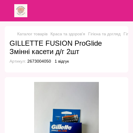
Каталог товарів
Краса та здоров'я
Гігієна та догляд
Гігіє
GILLETTE FUSION ProGlide
Змінні касети д/г 2шт
Артикул:
2673004050
1 відгук