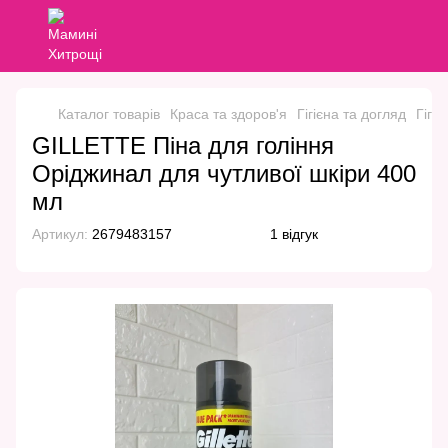
Каталог товарів
Краса та здоров'я
Гігієна та догляд
Гігіє
GILLETTE Піна для гоління
Оріджинал для чутливої шкіри 400
мл
Артикул:
2679483157
1 відгук