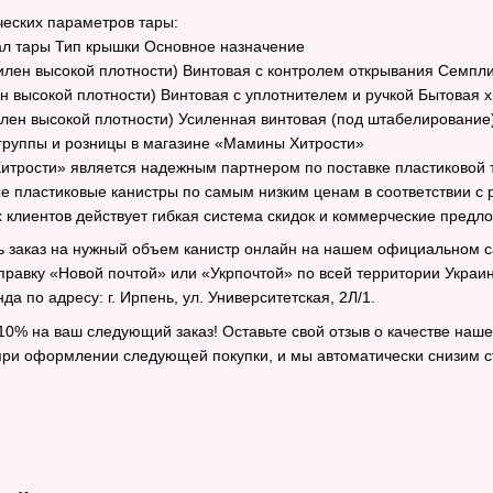
ческих параметров тары:
л тары Тип крышки Основное назначение
тилен высокой плотности) Винтовая с контролем открывания Семпли
ен высокой плотности) Винтовая с уплотнителем и ручкой Бытовая 
илен высокой плотности) Усиленная винтовая (под штабелирование
группы и розницы в магазине «Мамины Хитрости»
итрости» является надежным партнером по поставке пластиковой
е пластиковые канистры по самым низким ценам в соответствии с 
 клиентов действует гибкая система скидок и коммерческие предл
 заказ на нужный объем канистр онлайн на нашем официальном с
равку «Новой почтой» или «Укрпочтой» по всей территории Украины
а по адресу: г. Ирпень, ул. Университетская, 2Л/1.
10% на ваш следующий заказ! Оставьте свой отзыв о качестве наше
и оформлении следующей покупки, и мы автоматически снизим ст