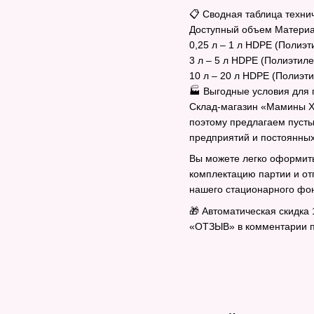
📋 Сводная таблица техни
Доступный объем Материа
0,25 л – 1 л HDPE (Полиэ
3 л – 5 л HDPE (Полиэтил
10 л – 20 л HDPE (Полиэт
🏭 Выгодные условия для 
Склад-магазин «Мамины Х
поэтому предлагаем пусты
предприятий и постоянных
Вы можете легко оформить
комплектацию партии и отп
нашего стационарного фонд
🎁 Автоматическая скидка 
«ОТЗЫВ» в комментарии пр