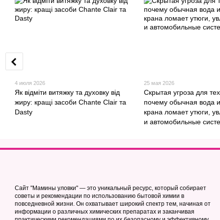
4 июля 2026
25 мая 2026
Як відміти витяжку та духовку від
Скрытая угроза для тех
жиру: кращі засоби Chante Clair та
почему обычная вода и
Dasty
крана ломает утюги, у
и автомобильные сист
Сайт "Мамины уловки" — это уникальный ресурс, который собирает
советы и рекомендации по использованию бытовой химии в
повседневной жизни. Он охватывает широкий спектр тем, начиная от
информации о различных химических препаратах и заканчивая
практическими рекомендациями по их безопасному и эффективному