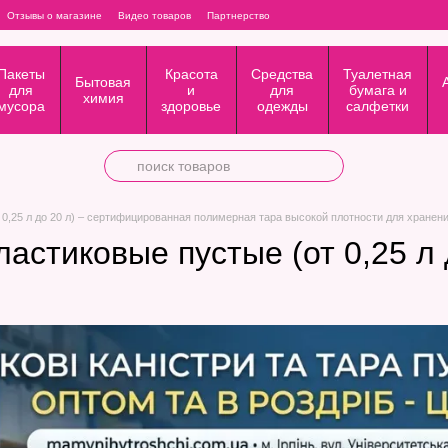
Отзывы о магазине
Видео товаров
Партнерство
Пакеты
Красота
Средства
Туалетная
Бытовая
для
и
для
бумага и
химия
мусора
здоровье
одежды
салфетки
 0,25 л до 20 л) – сертифицированная полимерная тара высокой плотности для хране
астиковые пустые (от 0,25 л 