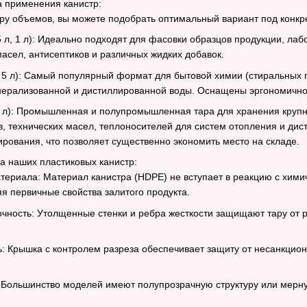
а применения канистр:
у объемов, вы можете подобрать оптимальный вариант под конкре
 л, 1 л): Идеально подходят для фасовки образцов продукции, лаб
масел, антисептиков и различных жидких добавок.
, 5 л): Самый популярный формат для бытовой химии (стиральных г
нерализованной и дистиллированной воды. Оснащены эргономичной
 л): Промышленная и полупромышленная тара для хранения крупны
 технических масел, теплоносителей для систем отопления и дис
рования, что позволяет существенно экономить место на складе.
 наших пластиковых канистр:
териала: Материал канистра (HDPE) не вступает в реакцию с хим
я первичные свойства залитого продукта.
чность: Утолщенные стенки и ребра жесткости защищают тару от р
: Крышка с контролем разреза обеспечивает защиту от несанкцион
 Большинство моделей имеют полупрозрачную структуру или мерную