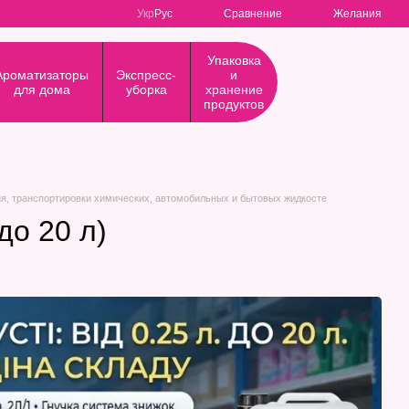
Сравнение
Укр
Рус
Желания
Упаковка
Ароматизаторы
Экспресс-
и
для дома
уборка
хранение
продуктов
ния, транспортировки химических, автомобильных и бытовых жидкосте
до 20 л)