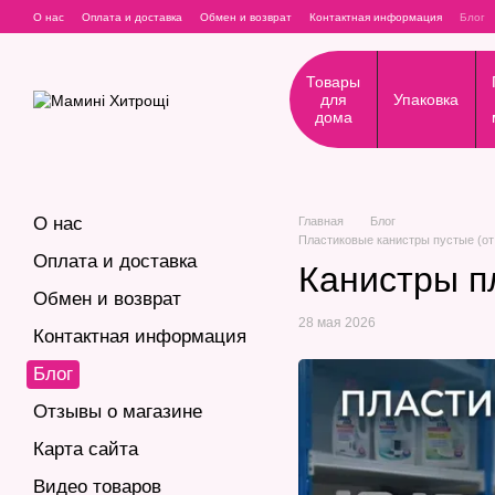
Перейти к основному контенту
О нас
Оплата и доставка
Обмен и возврат
Контактная информация
Блог
Товары
для
Упаковка
дома
О нас
Главная
Блог
Пластиковые канистры пустые (от
Оплата и доставка
Канистры пл
Обмен и возврат
28 мая 2026
Контактная информация
Блог
Отзывы о магазине
Карта сайта
Видео товаров