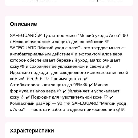
Описание
SAFEGUARD 🌿 Туалетное мыло "Мягкий уход с Алоэ", 90
г Нежное очищение и защита для вашей кожи 💚
SAFEGUARD "Мягкий уход с алоэ" - это твердое мыло с
антибактериальным действием и экстрактом алоэ вера,
которое обеспечивает бережный уход, мягко очищает
кожу 🤲 и сохраняет ее увлажненной и свежей 🌿.
Идеально подходит для ежедневного использования всей
семьей 👨‍👩‍👧‍👦. ✨ Преимущества: ✔️
Антибактериальная защита до 99% 🦠 ✔️ Мягкая
формула из алоэ вера 🌱 ✔️ Увлажняет и успокаивает
кожу 💧 ✔️ Подходит для чувствительной кожи 🤍 ✔️
Компактный размер — 90 г 🧼 SAFEGUARD "Мягкий уход
с Алоэ" — чистота и забота в одном прикосновении 🌿🧼
Характеристики