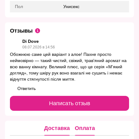
Пол
Унисекс
Отзывы
1
Di Dove
08.07.2026 в 14:56
Обожнюю саме цей варіант з алое! Пахне просто
неймовірно — такий чистий, свіжий, трав'яний аромат на
всю ванну кімнату. Великий плюс, що це серія «М'який
догляд», тому шкіру рук воно взагалі не сушить і немає
відчуття стягнутості після миття.
Ответить
Написать отзыв
Доставка
Оплата