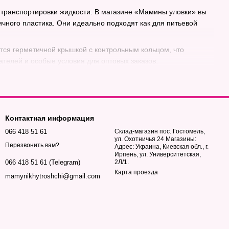
и транспортировки жидкости. В магазине «Мамины уловки» вы
чного пластика. Они идеально подходят как для питьевой
тся герметичной крышкой с контрольным кольцом, что
телей и особые условия для оптовых заказов.
Контактная информация
066 418 51 61
Склад-магазин пос. Гостомель,
ул. Охотничья 24 Магазины:
Перезвонить вам?
Адрес: Украина, Киевская обл., г.
Ирпень, ул. Университетская,
2Л/1.
066 418 51 61 (Telegram)
Карта проезда
mamynikhytroshchi@gmail.com