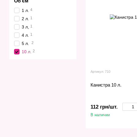
Об'єм
4
1 л.
1
2 л.
1
3 л,
1
4 л.
2
5 л.
2
10 л.
Артикул: 710
Канистра 10 л.
112 грн/шт.
В наличии