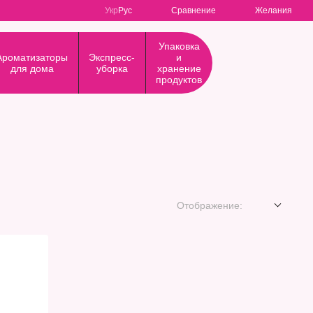
Сравнение
Укр
Рус
Желания
Упаковка
Ароматизаторы
Экспресс-
и
для дома
уборка
хранение
продуктов
Отображение: