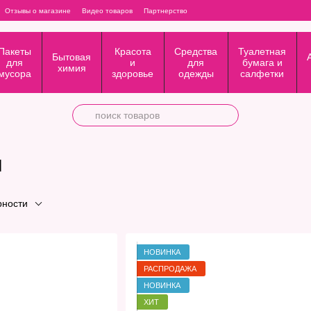
Отзывы о магазине
Видео товаров
Партнерство
Пакеты
Красота
Средства
Туалетная
Бытовая
для
и
для
бумага и
химия
мусора
здоровье
одежды
салфетки
л
рности
НОВИНКА
РАСПРОДАЖА
НОВИНКА
ХИТ