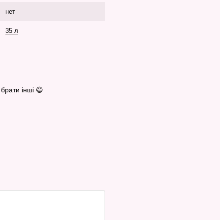
нет
35 л
 брати інші 😄