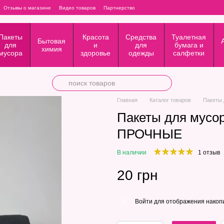
Отзывы о магазине
Видео товаров
Партнерство
Пакеты
Красота
Средства
Туалетная
Бытовая
для
и
для
бумага и
химия
мусора
здоровье
одежды
салфетки
Главная
Каталог товаров
Пакеты 
Пакеты для мусо
ПРОЧНЫЕ
В наличии
1 отзыв
20 грн
Войти
для отображения накопи
%