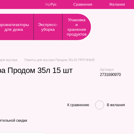
Сравнение
Укр
Рус
Желания
Упаковка
Ароматизаторы
Экспресс-
и
для дома
уборка
хранение
продуктов
для мусора
Пакеты для мусора Продом 35х15 ПРОЧНЫЕ
ра Продом 35л 15 шт
Артикул
2731690970
К сравнению
В желания
тельной скидки