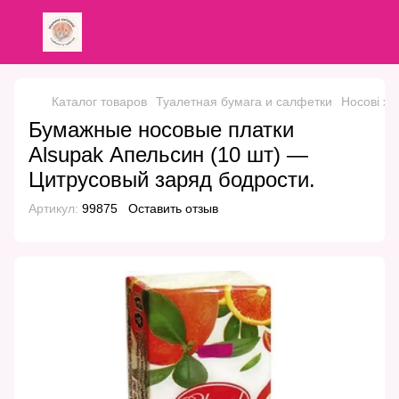
Каталог товаров
Туалетная бумага и салфетки
Носові ху
Бумажные носовые платки
Alsupak Апельсин (10 шт) —
Цитрусовый заряд бодрости.
Артикул:
99875
Оставить отзыв