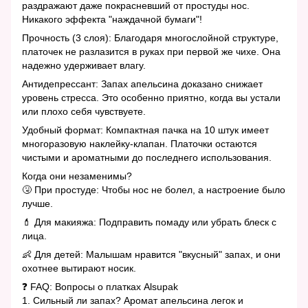
раздражают даже покрасневший от простуды нос.
Никакого эффекта "наждачной бумаги"!
Прочность (3 слоя): Благодаря многослойной структуре,
платочек не разлазится в руках при первой же чихе. Она
надежно удерживает влагу.
Антидепрессант: Запах апельсина доказано снижает
уровень стресса. Это особенно приятно, когда вы устали
или плохо себя чувствуете.
Удобный формат: Компактная пачка на 10 штук имеет
многоразовую наклейку-клапан. Платочки остаются
чистыми и ароматными до последнего использования.
Когда они незаменимы?
🤧 При простуде: Чтобы нос не болел, а настроение было
лучше.
💄 Для макияжа: Подправить помаду или убрать блеск с
лица.
👶 Для детей: Малышам нравится "вкусный" запах, и они
охотнее вытирают носик.
❓ FAQ: Вопросы о платках Alsupak
1. Сильный ли запах? Аромат апельсина легок и