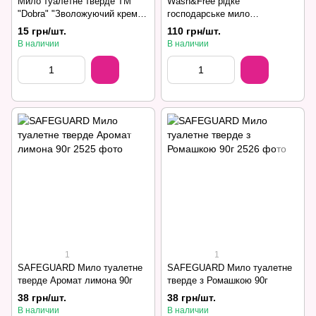
Мило туалетне тверде ТМ
Wash&Free рідке
"Dobra" "Зволожуючий крем"
господарське мило
70г
універсальне 2000г
15 грн/шт.
110 грн/шт.
В наличии
В наличии
1
1
SAFEGUARD Мило туалетне
SAFEGUARD Мило туалетне
тверде Аромат лимона 90г
тверде з Ромашкою 90г
38 грн/шт.
38 грн/шт.
В наличии
В наличии