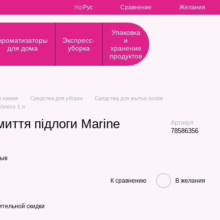
Сравнение
Укр
Рус
Желания
Упаковка
Ароматизаторы
Экспресс-
и
для дома
уборка
хранение
продуктов
я химия
Средства для уборки
Средства для мытья полов
eshness 1 л
 миття підлоги Marine
Артикул
78586356
зыв
К сравнению
В желания
тельной скидки