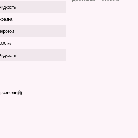
идкость
краина
орсеой
000 мл
идкость
розводів🤗