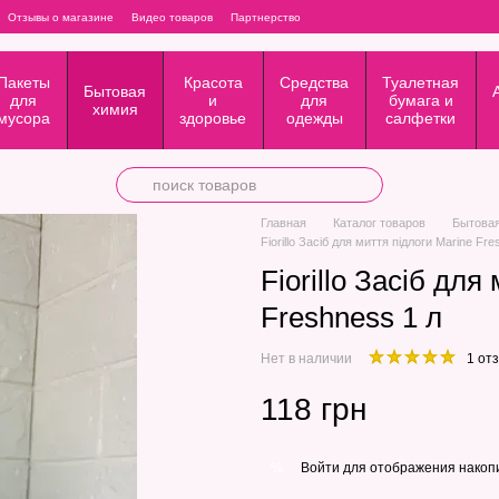
Отзывы о магазине
Видео товаров
Партнерство
Пакеты
Красота
Средства
Туалетная
Бытовая
для
и
для
бумага и
химия
мусора
здоровье
одежды
салфетки
Главная
Каталог товаров
Бытова
Fiorillo Засіб для миття підлоги Marine Fr
Fiorillo Засіб для
Freshness 1 л
Нет в наличии
1 от
118 грн
Войти
для отображения накопи
%