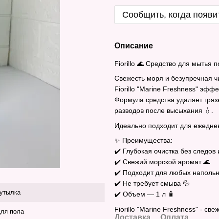
Сообщить, когда появи
Описание
Fiorillo 🌊 Средство для мытья п
Свежесть моря и безупречная чи
Fiorillo "Marine Freshness" эфф
Формула средства удаляет грязь
разводов после высыхания 💧.
Идеально подходит для ежеднев
✨ Преимущества:
✔️ Глубокая очистка без следов
✔️ Свежий морской аромат 🌊
✔️ Подходит для любых напольн
✔️ Не требует смыва 💦
утылка
✔️ Объем — 1 л 🧴
Fiorillo "Marine Freshness" - св
ля пола
Доставка
Оплата