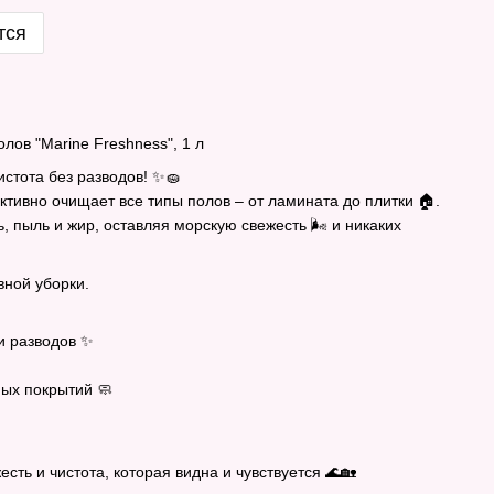
тся
олов "Marine Freshness", 1 л
стота без разводов! ✨🧽
ективно очищает все типы полов – от ламината до плитки 🏠.
, пыль и жир, оставляя морскую свежесть 🌬️ и никаких
ной уборки.
 и разводов ✨
ых покрытий 🧼
ежесть и чистота, которая видна и чувствуется 🌊🏡