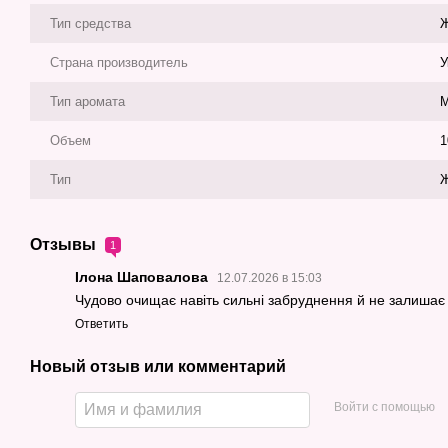
Тип средства
Ж
Страна производитель
У
Тип аромата
М
Объем
1
Тип
Ж
Отзывы
1
Ілона Шаповалова
12.07.2026 в 15:03
Чудово очищає навіть сильні забруднення й не залишає 
Ответить
Новый отзыв или комментарий
Войти с помощью