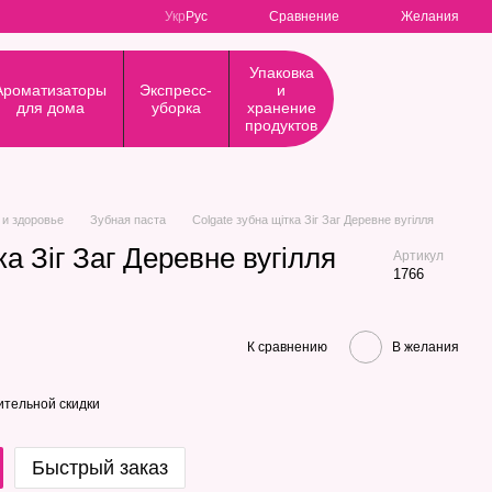
Сравнение
Укр
Рус
Желания
Упаковка
Ароматизаторы
Экспресс-
и
для дома
уборка
хранение
продуктов
 и здоровье
Зубная паста
Colgate зубна щітка Зіг Заг Деревне вугілля
ка Зіг Заг Деревне вугілля
Артикул
1766
К сравнению
В желания
тельной скидки
Быстрый заказ