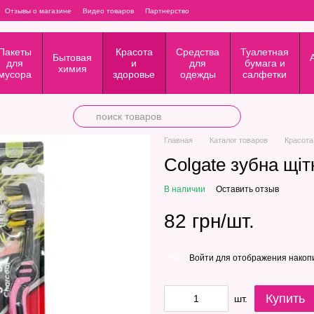
Отзывы о магазине
Видео товаров
Партнерство
Пакеты
Красота
Средства
Туалетная
Бытовая
для
и
для
бумага и
химия
мусора
здоровье
одежды
салфетки
Главная
Каталог товаров
Красота
Colgate зубна щіт
В наличии
Оставить отзыв
82 грн/шт.
Войти
для отображения накопи
%
Купить
шт.