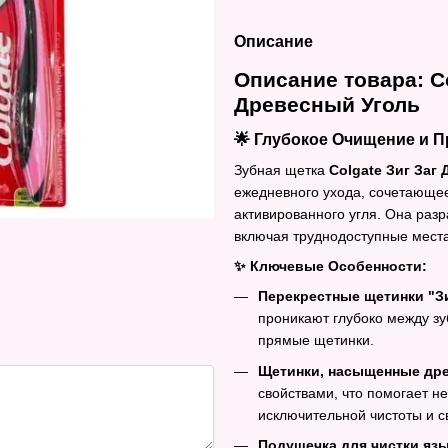
Описание
Описание товара: C
Древесный Уголь
🌟 Глубокое Очищение и П
Зубная щетка
Colgate Зиг Заг
ежедневного ухода, сочетающе
активированного угля. Она раз
включая труднодоступные места
✨ Ключевые Особенности:
Перекрестные щетинки "Зи
проникают глубоко между з
прямые щетинки.
Щетинки, насыщенные дре
свойствами, что помогает н
исключительной чистоты и с
Подушечка для чистки язы