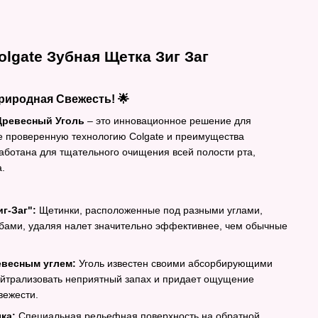
olgate Зубная Щетка Зиг Заг
риродная Свежесть! 🌟
 Древесный Уголь
– это инновационное решение для
е проверенную технологию Colgate и преимущества
работана для тщательного очищения всей полости рта,
.
г-Заг":
Щетинки, расположенные под разными углами,
убами, удаляя налет значительно эффективнее, чем обычные
весным углем:
Уголь известен своими абсорбирующими
ейтрализовать неприятный запах и придает ощущение
вежести.
ка:
Специальная рельефная поверхность на обратной