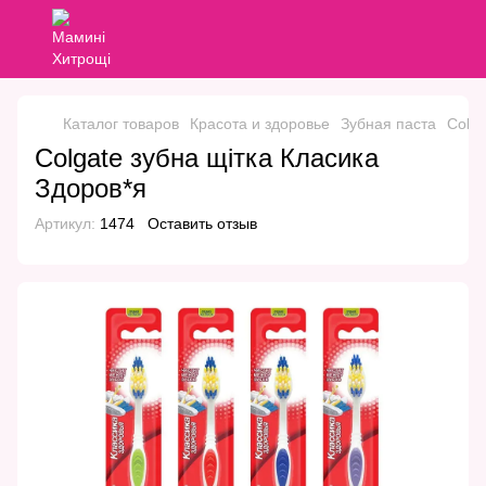
Каталог товаров
Красота и здоровье
Зубная паста
Colga
Colgate зубна щітка Класика
Здоров*я
Артикул:
1474
Оставить отзыв