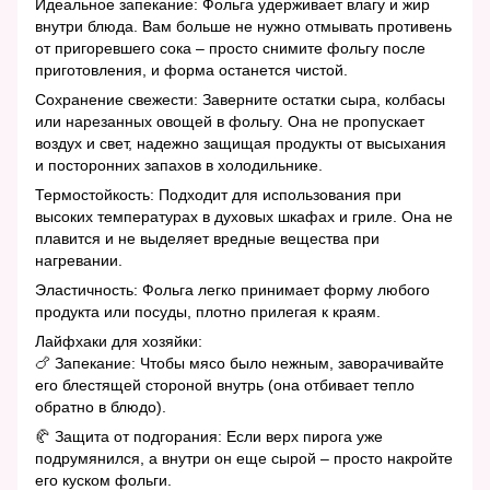
Идеальное запекание: Фольга удерживает влагу и жир
внутри блюда. Вам больше не нужно отмывать противень
от пригоревшего сока – просто снимите фольгу после
приготовления, и форма останется чистой.
Сохранение свежести: Заверните остатки сыра, колбасы
или нарезанных овощей в фольгу. Она не пропускает
воздух и свет, надежно защищая продукты от высыхания
и посторонних запахов в холодильнике.
Термостойкость: Подходит для использования при
высоких температурах в духовых шкафах и гриле. Она не
плавится и не выделяет вредные вещества при
нагревании.
Эластичность: Фольга легко принимает форму любого
продукта или посуды, плотно прилегая к краям.
Лайфхаки для хозяйки:
🍗 Запекание: Чтобы мясо было нежным, заворачивайте
его блестящей стороной внутрь (она отбивает тепло
обратно в блюдо).
🥐 Защита от подгорания: Если верх пирога уже
подрумянился, а внутри он еще сырой – просто накройте
его куском фольги.