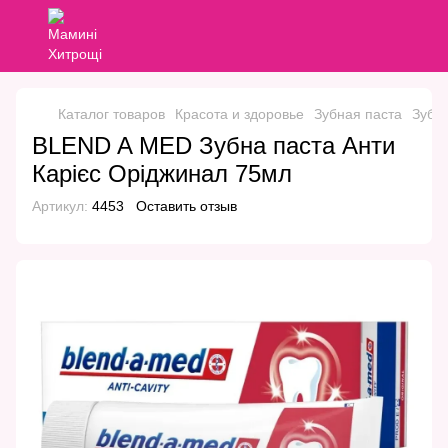
Каталог товаров
Красота и здоровье
Зубная паста
Зубн
BLEND A MED Зубна паста Анти
Карієс Оріджинал 75мл
Артикул:
4453
Оставить отзыв