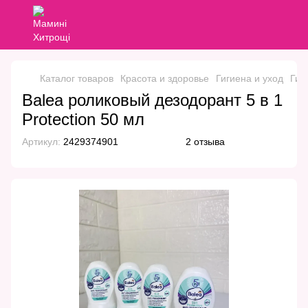
Каталог товаров
Красота и здоровье
Гигиена и уход
Гиг
Balea роликовый дезодорант 5 в 1
Protection 50 мл
Артикул:
2429374901
2 отзыва