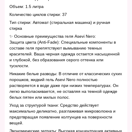
Объем: 1.5 литра
Количество циклов стирки: 37
Тип стирки: Автомат (стиральная машина) и ручная
стирка
✨ Основные преимущества геля Asevi Nero:
Защита цвета (Anti-Fade): Специальные компоненты в
составе геля препятствуют вымыванию темных
красителей. Ваша черная одежда остается насыщенной
и глубокой, без образования серого оттенка или
тусклости.
Никакие белые разводы: В отличие от классических сухих
порошков, жидкий гель Asevi Nero полностью
растворяется в воде даже при низких температурах. Он
легко выполаскивается, не оставляя на темной одежде
белых пятен или милых полос.
Уход за структурой ткани: Средство действует
максимально деликатно, разглаживая микроволокна и
предотвращая появление колтунцев на поверхности
вещей.
Экономические затраты: Высокая концентрация активных