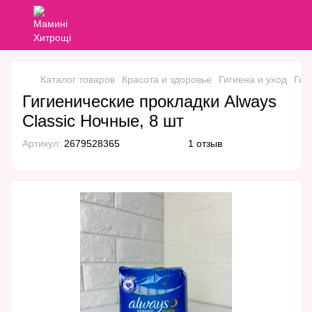
Каталог товаров
Красота и здоровье
Гигиена и уход
Гиг
Гигиенические прокладки Always
Classic Ночные, 8 шт
Артикул:
2679528365
1 отзыв