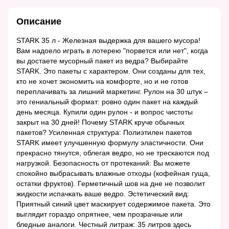
Описание
STARK 35 л - Железная выдержка для вашего мусора!
Вам надоело играть в лотерею "порвется или нет", когда
вы достаете мусорный пакет из ведра? Выбирайте
STARK. Это пакеты с характером. Они созданы для тех,
кто не хочет экономить на комфорте, но и не готов
переплачивать за лишний маркетинг. Рулон на 30 штук –
это гениальный формат: ровно один пакет на каждый
день месяца. Купили один рулон - и вопрос чистоты
закрыт на 30 дней! Почему STARK круче обычных
пакетов? Усиленная структура: Полиэтилен пакетов
STARK имеет улучшенную формулу эластичности. Они
прекрасно тянутся, облегая ведро, но не трескаются под
нагрузкой. Безопасность от протеканий: Вы можете
спокойно выбрасывать влажные отходы (кофейная гуща,
остатки фруктов). Герметичный шов на дне не позволит
жидкости испачкать ваше ведро. Эстетический вид:
Приятный синий цвет маскирует содержимое пакета. Это
выглядит гораздо опрятнее, чем прозрачные или
бледные аналоги. Честный литраж: 35 литров здесь